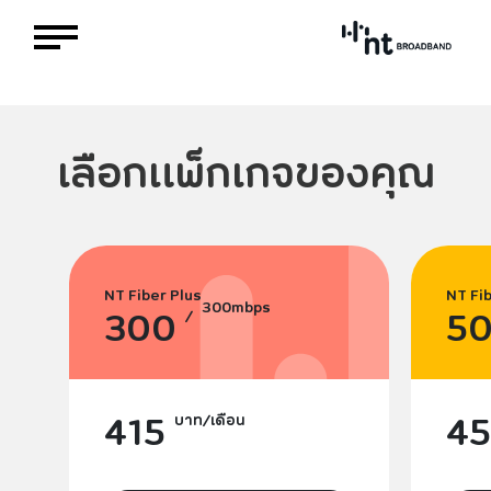
เลือกแพ็กเกจของคุณ
NT Fiber Plus
NT Fi
300
mbps
300
5
/
415
4
บาท/เดือน